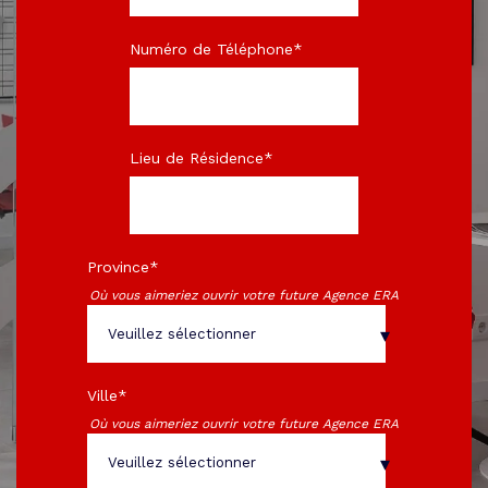
Numéro de Téléphone
*
Lieu de Résidence
*
Province
*
Où vous aimeriez ouvrir votre future Agence ERA
Ville
*
Où vous aimeriez ouvrir votre future Agence ERA